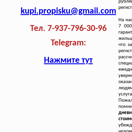
рубле
регис
kupi.propisku@gmail.com
На на
7 000
Тел. 7-937-796-30-96
гаран
жильц
Telegram:
что з
регис
рассч
Нажмите тут
специ
ежедн
увер
оказа
людям
услуг
Пожал
помн
дневн
стоим
убежд
челов