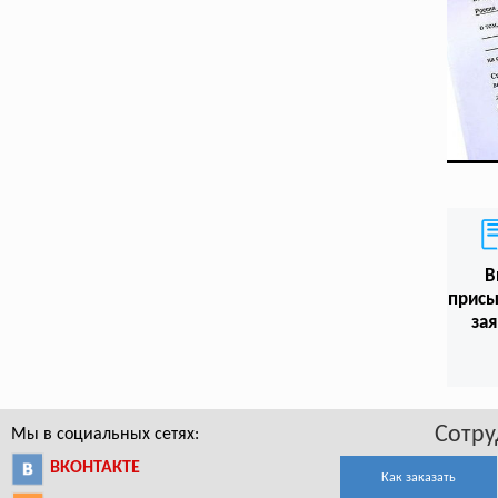
В
присы
зая
Сотру
Мы в социальных сетях:
ВКОНТАКТЕ
Как заказать