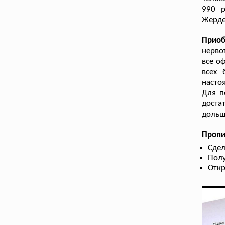
990 р
Жерде
Прио
нерво
все о
всех 
насто
Для п
доста
дольш
Пропи
Сдел
Полу
Отк