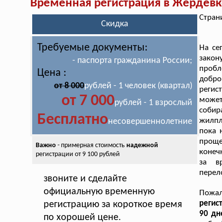
Временная регистрация в Жердевк
Стран
Скидка
Требуемые документы:
На се
закон
- паспорта гражданина России;
проб
Цена :
добр
от 8 000
рублей - 1 человек (квартал)
регис
от 7 000
может
рублей - 1 взрослый
собир
Бесплатно
жилпл
несовершеннолетние
пока 
проще
Важно
- примерная стоимость
надежной
конеч
регистрации от 9 100 рублей
за в
перел
звоните и сделайте
официальную временную
Пожал
регис
регистрацию за короткое время
90 дн
по хорошей цене.